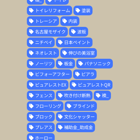
トイレリフォーム
塗装
トレーシア
内装
名古屋モザイク
波板
ニチベイ
日本ペイント
ネオレスト
伸びの美浴室
ノーリツ
板金
パナソニック
ビフォーアフター
ピアラ
ピュアレストEX
ピュアレストQR
フェンス
吹き付け断熱
襖_
フローリング
ブラインド
ブロック
文化シャッター
プレアス
補助金_助成金
ホーロー