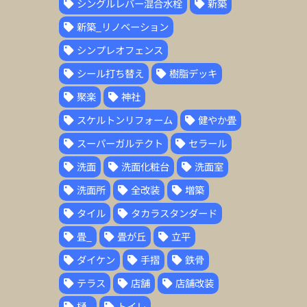
シングルレバー混合水栓
新築
新築_リノベーション
シンプレオフェンス
シール打ち替え
樹脂デッキ
聚楽
神社
スケルトンリフォーム
健やか畳
スーパーガルテクト
セラール
洗面
洗面化粧台
洗面室
洗面所
全改装
増築
タイル
タカラスタンダード
畳_
畳が丘
立平
ダイケン
手摺
鉄骨
テラス
店舗
店舗改装
樋_
トイレ