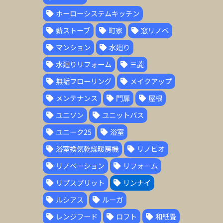
ホーローシステムキッチン
薪ストーブ
町家
窓リノベ
マンション
水廻り
水廻りリフォーム
三菱
無垢フローリング
メイクアップ
メンテナンス
門扉
屋根
ユニソン
ユニットバス
ユニーク25
浴室
浴室換気乾燥暖房機
リノビオ
リノベーション
リフォーム
リブスプリット
リンナイ
ルシアス
ルーガ
レンジフード
ロフト
和紙畳