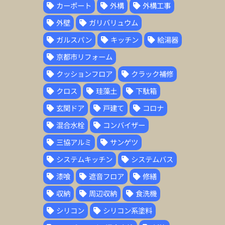
カーポート
外構
外構工事
外壁
ガリバリュウム
ガルスパン
キッチン
給湯器
京都市リフォーム
クッションフロア
クラック補修
クロス
珪藻土
下駄箱
玄関ドア
戸建て
コロナ
混合水栓
コンバイザー
三協アルミ
サンゲツ
システムキッチン
システムバス
漆喰
遮音フロア
修繕
収納
周辺収納
食洗機
シリコン
シリコン系塗料