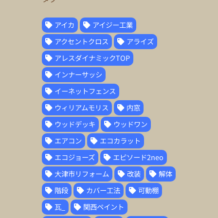
アイカ
アイジー工業
アクセントクロス
アライズ
アレスダイナミックTOP
インナーサッシ
イーネットフェンス
ウィリアムモリス
内窓
ウッドデッキ
ウッドワン
エアコン
エコカラット
エコジョーズ
エピソード2neo
大津市リフォーム
改装
解体
階段
カバー工法
可動棚
瓦_
関西ペイント