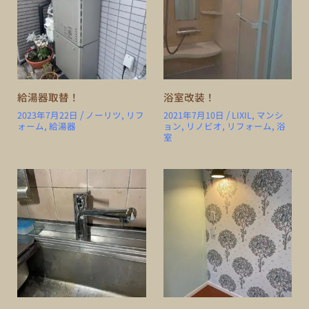
給湯器取替！
浴室改装！
/
/
2023年7月22日
ノーリツ
,
リフ
2021年7月10日
LIXIL
,
マンシ
ォーム
,
給湯器
ョン
,
リノビオ
,
リフォーム
,
浴
室