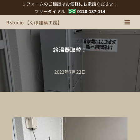
内
リフォームのご相談はお気軽にお電話ください！
容
フリーダイヤル
0120-137-114
を
R studio 【くぼ建築工房】
ス
キ
ッ
プ
給湯器取替！
2023年7月22日