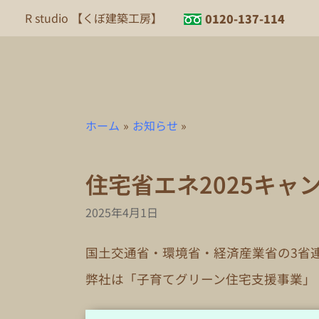
内
R studio 【くぼ建築工房】
0120-137-114
容
を
ス
キ
ッ
プ
ホーム
お知らせ
住宅省エネ2025キャ
2025年4月1日
国土交通省・環境省・経済産業省の3省連
弊社は「子育てグリーン住宅支援事業」