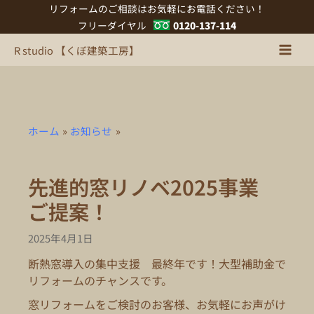
内
リフォームのご相談はお気軽にお電話ください！
容
フリーダイヤル
0120-137-114
を
R studio 【くぼ建築工房】
ス
キ
ッ
プ
ホーム
お知らせ
先進的窓リノベ2025事業
ご提案！
2025年4月1日
断熱窓導入の集中支援 最終年です！大型補助金で
リフォームのチャンスです。
窓リフォームをご検討のお客様、お気軽にお声がけ