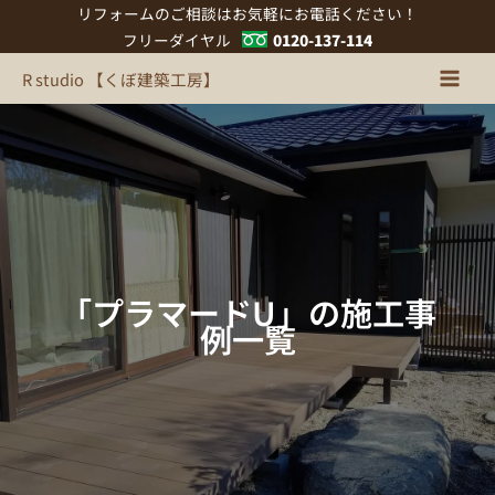
内
リフォームのご相談はお気軽にお電話ください！
容
フリーダイヤル
0120-137-114
を
R studio 【くぼ建築工房】
ス
キ
ッ
プ
「プラマードU」の施工事
例一覧