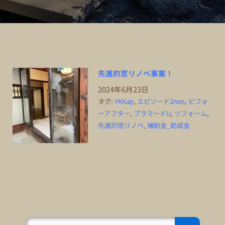
先進的窓リノベ事業！
2024年6月23日
タグ:
YKKap
,
エピソード2neo
,
ビフォ
ーアフター
,
プラマードU
,
リフォーム
,
先進的窓リノベ
,
補助金_助成金
Search Button
Search