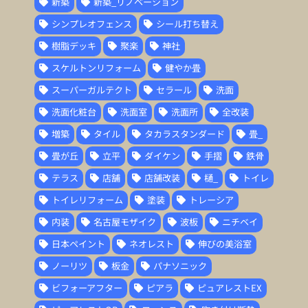
新築
新築_リノベーション
シンプレオフェンス
シール打ち替え
樹脂デッキ
聚楽
神社
スケルトンリフォーム
健やか畳
スーパーガルテクト
セラール
洗面
洗面化粧台
洗面室
洗面所
全改装
増築
タイル
タカラスタンダード
畳_
畳が丘
立平
ダイケン
手摺
鉄骨
テラス
店舗
店舗改装
樋_
トイレ
トイレリフォーム
塗装
トレーシア
内装
名古屋モザイク
波板
ニチベイ
日本ペイント
ネオレスト
伸びの美浴室
ノーリツ
板金
パナソニック
ビフォーアフター
ピアラ
ピュアレストEX