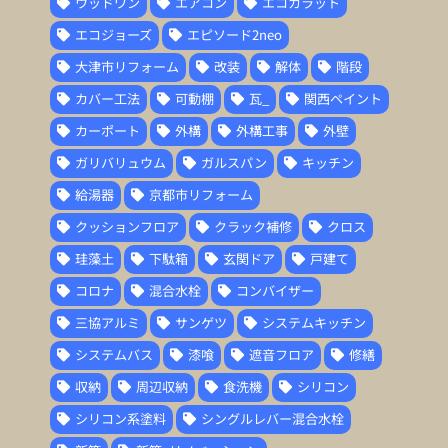
ウッドワン
エアコン
エコカラット
エコジョーズ
エピソード2neo
大津市リフォーム
改装
解体
階段
カバー工法
可動棚
瓦_
関西ペイント
カーポート
外構
外構工事
外壁
ガリバリュウム
ガルスパン
キッチン
給湯器
京都市リフォーム
クッションフロア
クラック補修
クロス
珪藻土
下駄箱
玄関ドア
戸建て
コロナ
混合水栓
コンバイザー
三協アルミ
サンゲツ
システムキッチン
システムバス
漆喰
遮音フロア
修繕
収納
周辺収納
食洗機
シリコン
シリコン系塗料
シングルレバー混合水栓