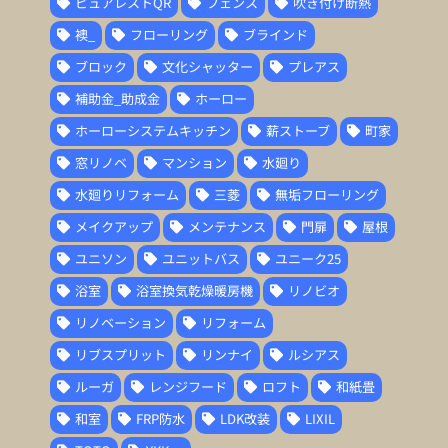
ピュアレストQR
フェンス
吹き付け断熱
襖_
フローリング
ブラインド
ブロック
文化シャッター
プレアス
補助金_助成金
ホーロー
ホーローシステムキッチン
薪ストーブ
町家
窓リノベ
マンション
水廻り
水廻りリフォーム
三菱
無垢フローリング
メイクアップ
メンテナンス
門扉
屋根
ユニソン
ユニットバス
ユニーク25
浴室
浴室換気乾燥暖房機
リノビオ
リノベーション
リフォーム
リブスプリット
リンナイ
ルシアス
ルーガ
レンジフード
ロフト
和紙畳
和室
FRP防水
LDK改装
LIXIL