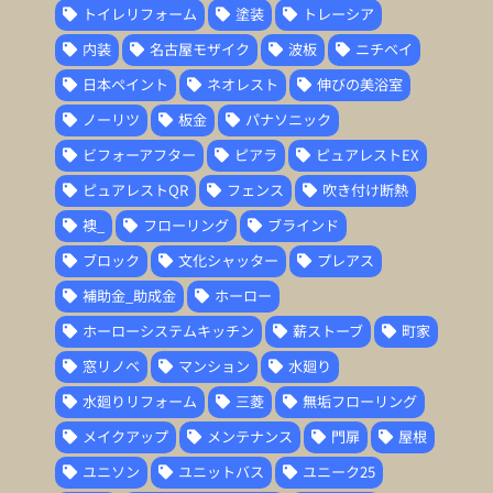
トイレリフォーム
塗装
トレーシア
内装
名古屋モザイク
波板
ニチベイ
日本ペイント
ネオレスト
伸びの美浴室
ノーリツ
板金
パナソニック
ビフォーアフター
ピアラ
ピュアレストEX
ピュアレストQR
フェンス
吹き付け断熱
襖_
フローリング
ブラインド
ブロック
文化シャッター
プレアス
補助金_助成金
ホーロー
ホーローシステムキッチン
薪ストーブ
町家
窓リノベ
マンション
水廻り
水廻りリフォーム
三菱
無垢フローリング
メイクアップ
メンテナンス
門扉
屋根
ユニソン
ユニットバス
ユニーク25