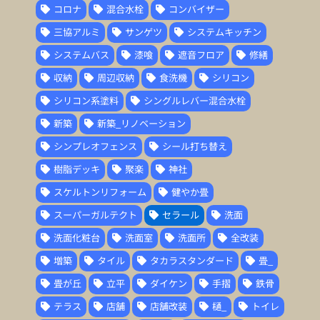
コロナ
混合水栓
コンバイザー
三協アルミ
サンゲツ
システムキッチン
システムバス
漆喰
遮音フロア
修繕
収納
周辺収納
食洗機
シリコン
シリコン系塗料
シングルレバー混合水栓
新築
新築_リノベーション
シンプレオフェンス
シール打ち替え
樹脂デッキ
聚楽
神社
スケルトンリフォーム
健やか畳
スーパーガルテクト
セラール
洗面
洗面化粧台
洗面室
洗面所
全改装
増築
タイル
タカラスタンダード
畳_
畳が丘
立平
ダイケン
手摺
鉄骨
テラス
店舗
店舗改装
樋_
トイレ