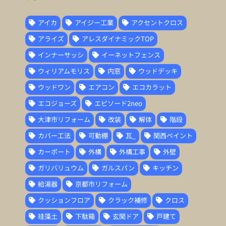
アイカ
アイジー工業
アクセントクロス
アライズ
アレスダイナミックTOP
インナーサッシ
イーネットフェンス
ウィリアムモリス
内窓
ウッドデッキ
ウッドワン
エアコン
エコカラット
エコジョーズ
エピソード2neo
大津市リフォーム
改装
解体
階段
カバー工法
可動棚
瓦_
関西ペイント
カーポート
外構
外構工事
外壁
ガリバリュウム
ガルスパン
キッチン
給湯器
京都市リフォーム
クッションフロア
クラック補修
クロス
珪藻土
下駄箱
玄関ドア
戸建て