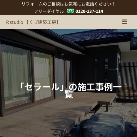
内
リフォームのご相談はお気軽にお電話ください！
容
フリーダイヤル
0120-137-114
を
R studio 【くぼ建築工房】
ス
キ
ッ
プ
「セラール」の施工事例一
覧