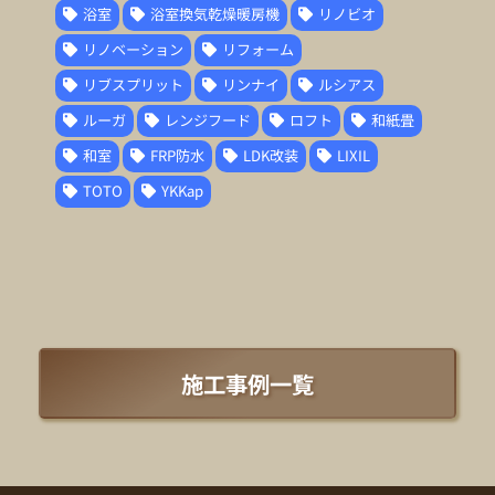
浴室
浴室換気乾燥暖房機
リノビオ
リノベーション
リフォーム
リブスプリット
リンナイ
ルシアス
ルーガ
レンジフード
ロフト
和紙畳
和室
FRP防水
LDK改装
LIXIL
TOTO
YKKap
施工事例一覧