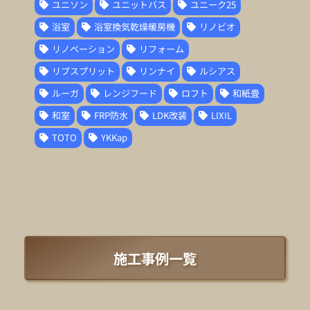
ユニソン
ユニットバス
ユニーク25
浴室
浴室換気乾燥暖房機
リノビオ
リノベーション
リフォーム
リブスプリット
リンナイ
ルシアス
ルーガ
レンジフード
ロフト
和紙畳
和室
FRP防水
LDK改装
LIXIL
TOTO
YKKap
施工事例一覧