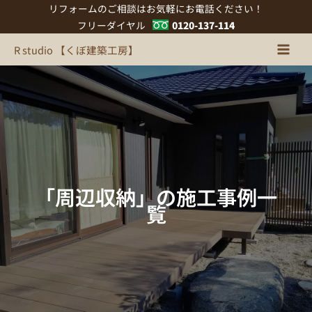
内
リフォームのご相談はお気軽にお電話ください！
容
フリーダイヤル
0120-137-114
を
R studio 【くぼ建築工房】
ス
キ
ッ
プ
「周辺収納」の施工事例一
覧