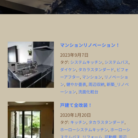
マンションリノベーション！
2023年9月7日
タグ:
システムキッチン
,
システムバス
,
ダイケン
,
タカラスタンダード
,
ビフォ
ーアフター
,
マンション
,
リノベーショ
ン
,
健やか畳表
,
周辺収納
,
新築_リノベ
ーション
,
洗面化粧台
戸建て全改装！
2020年1月20日
タグ:
キッチン
,
タカラスタンダード
,
ホーローシステムキッチン
,
ホーローシ
ステムバス
,
リフォーム
,
可動棚
,
周辺