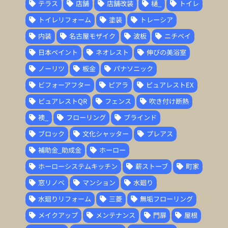
テラス
店舗
店舗改装
樋_
トイレ
トイレリフォーム
塗装
トレーシア
内装
名古屋モザイク
波板
ニチベイ
日本ペイント
ネオレスト
伸びの美浴室
ノーリツ
板金
パナソニック
ビフォーアフター
ピアラ
ピュアレストEX
ピュアレストQR
フェンス
吹き付け断熱
襖_
フローリング
ブラインド
ブロック
文化シャッター
プレアス
補助金_助成金
ホーロー
ホーローシステムキッチン
薪ストーブ
町家
窓リノベ
マンション
水廻り
水廻りリフォーム
三菱
無垢フローリング
メイクアップ
メンテナンス
門扉
屋根