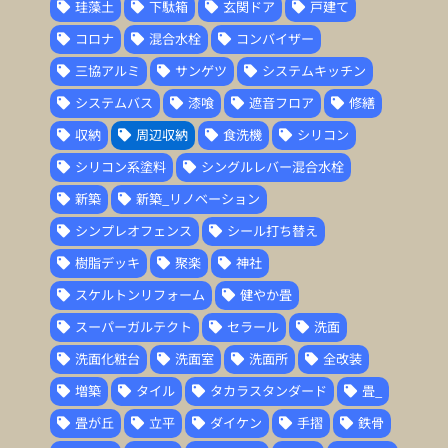
珪藻土
下駄箱
玄関ドア
戸建て
コロナ
混合水栓
コンバイザー
三協アルミ
サンゲツ
システムキッチン
システムバス
漆喰
遮音フロア
修繕
収納
周辺収納
食洗機
シリコン
シリコン系塗料
シングルレバー混合水栓
新築
新築_リノベーション
シンプレオフェンス
シール打ち替え
樹脂デッキ
聚楽
神社
スケルトンリフォーム
健やか畳
スーパーガルテクト
セラール
洗面
洗面化粧台
洗面室
洗面所
全改装
増築
タイル
タカラスタンダード
畳_
畳が丘
立平
ダイケン
手摺
鉄骨