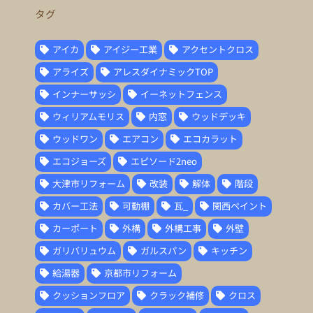
タグ
アイカ
アイジー工業
アクセントクロス
アライズ
アレスダイナミックTOP
インナーサッシ
イーネットフェンス
ウィリアムモリス
内窓
ウッドデッキ
ウッドワン
エアコン
エコカラット
エコジョーズ
エピソード2neo
大津市リフォーム
改装
解体
階段
カバー工法
可動棚
瓦_
関西ペイント
カーポート
外構
外構工事
外壁
ガリバリュウム
ガルスパン
キッチン
給湯器
京都市リフォーム
クッションフロア
クラック補修
クロス