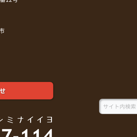
市
せ
Search
for: