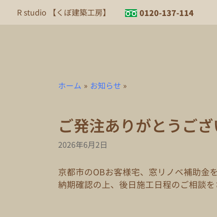
内
R studio 【くぼ建築工房】
0120-137-114
容
を
ス
キ
ッ
プ
ホーム
お知らせ
ご発注ありがとうござ
2026年6月2日
京都市のOBお客様宅、窓リノベ補助金
納期確認の上、後日施工日程のご相談を