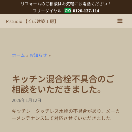
内
リフォームのご相談はお気軽にお電話ください！
容
フリーダイヤル
0120-137-114
を
R studio 【くぼ建築工房】
ス
キ
ッ
プ
ホーム
お知らせ
キッチン混合栓不具合のご
相談をいただきました。
2026年1月12日
キッチン タッチレス水栓の不具合があり、メーカ
ーメンテナンスにて対応させていただきました。