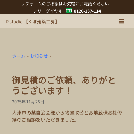
内
リフォームのご相談はお気軽にお電話ください！
容
フリーダイヤル
0120-137-114
を
R studio 【くぼ建築工房】
ス
キ
ッ
プ
ホーム
お知らせ
御見積のご依頼、ありがと
うございます！
2025年11月25日
大津市の某自治会様から物置取替とお地蔵様お社修
繕のご相談をいただきました。