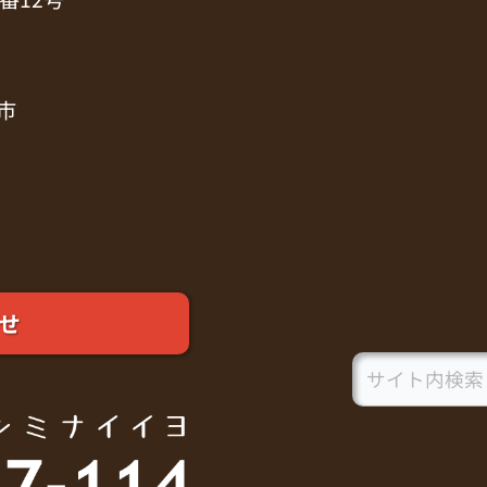
市
せ
Search
for: