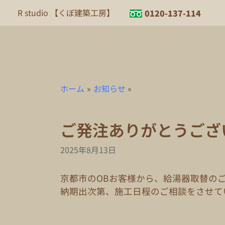
内
R studio 【くぼ建築工房】
0120-137-114
容
を
ス
キ
ッ
プ
ホーム
お知らせ
ご発注ありがとうござ
2025年8月13日
京都市のOBお客様から、給湯器取替の
納期出次第、施工日程のご相談をさせて