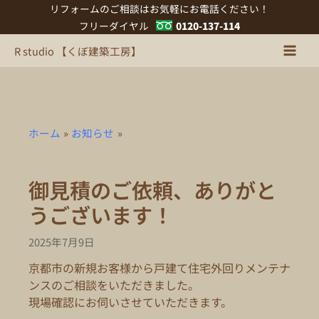
内
リフォームのご相談はお気軽にお電話ください！
容
フリーダイヤル
0120-137-114
を
R studio 【くぼ建築工房】
ス
キ
ッ
プ
ホーム
お知らせ
御見積のご依頼、ありがと
うございます！
2025年7月9日
京都市の新規お客様から戸建て住宅外回りメンテナ
ンスのご相談をいただきました。
現場確認にお伺いさせていただきます。