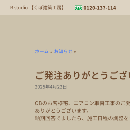
内
R studio 【くぼ建築工房】
0120-137-114
容
を
ス
キ
ッ
プ
ホーム
お知らせ
ご発注ありがとうござ
2025年4月22日
OBのお客様宅、エアコン取替工事のご
ありがとうございます。
納期回答でましたら、施工日程の調整を