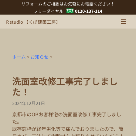
内
リフォームのご相談はお気軽にお電話ください！
容
フリーダイヤル
0120-137-114
を
R studio 【くぼ建築工房】
ス
キ
ッ
プ
ホーム
お知らせ
洗面室改修工事完了しまし
た！
2024年12月21日
京都市のOBお客様宅の洗面室改修工事完了しまし
た。
既存窓枠が経年劣化等で痛んでおりましたので、簡