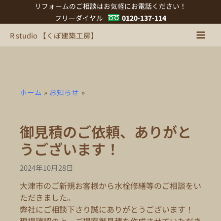
内
リフォームのご相談はお気軽にお電話ください！
容
フリーダイヤル
0120-137-114
を
R studio 【くぼ建築工房】
ス
キ
ッ
プ
ホーム
お知らせ
御見積のご依頼、ありがと
うございます！
2024年10月28日
大津市のご新規お客様から水栓修繕等のご相談をい
ただきました。
弊社にご相談下さり誠にありがとうございます！