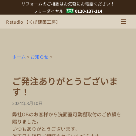
内
リフォームのご相談はお気軽にお電話ください！
容
フリーダイヤル
0120-137-114
を
R studio 【くぼ建築工房】
ス
キ
ッ
プ
ホーム
お知らせ
ご発注ありがとうございま
す！
2024年8月10日
弊社OBのお客様から洗面室可動棚取付のご依頼を
賜りました。
いつもありがとうございます。