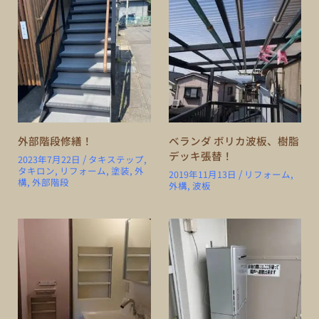
外部階段修繕！
ベランダ ボリカ波板、樹脂
デッキ張替！
/
2023年7月22日
タキステップ
,
タキロン
,
リフォーム
,
塗装
,
外
/
2019年11月13日
リフォーム
,
構
,
外部階段
外構
,
波板