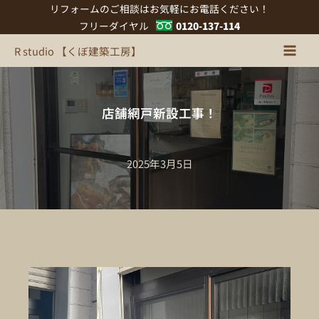
内
リフォームのご相談はお気軽にお電話ください！
容
フリーダイヤル
0120-137-114
を
R studio 【くぼ建築工房】
ス
キ
ッ
プ
店舗網戸新設工事！
2025年3月5日