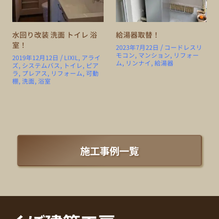
水回り改装 洗面 トイレ 浴
給湯器取替！
室！
/
2023年7月22日
コードレスリ
モコン
,
マンション
,
リフォー
/
2019年12月12日
LIXIL
,
アライ
ム
,
リンナイ
,
給湯器
ズ
,
システムバス
,
トイレ
,
ピア
ラ
,
プレアス
,
リフォーム
,
可動
棚
,
洗面
,
浴室
施工事例一覧