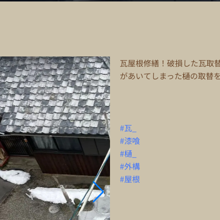
瓦屋根修繕！破損した瓦取
があいてしまった樋の取替
#瓦_
#漆喰
#樋_
#外構
#屋根