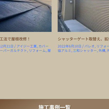
工法で屋根改修！
シャッターゲート取替え、拡
/
/
,
,
12月21日
アイジー工業
カバー
2022年6月10日
パレオ
リフォ
,
,
,
,
,
ーパーガルテクト
リフォーム
屋
協アルミ
三和シャッター
外構
施工事例一覧