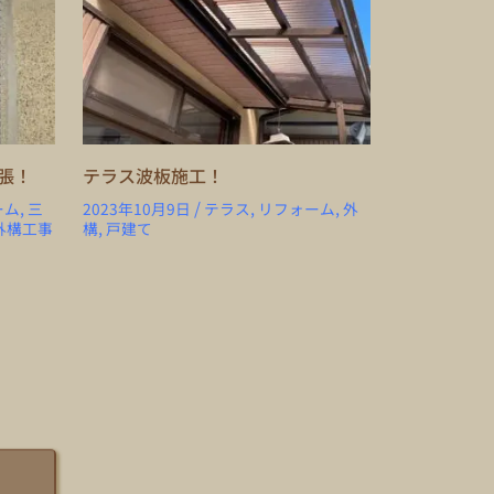
張！
テラス波板施工！
/
,
,
,
ーム
三
2023年10月9日
テラス
リフォーム
外
,
外構工事
構
戸建て