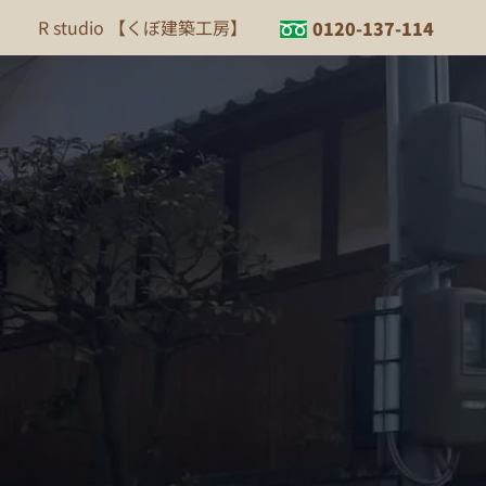
内
R studio 【くぼ建築工房】
0120-137-114
容
を
ス
キ
ッ
プ