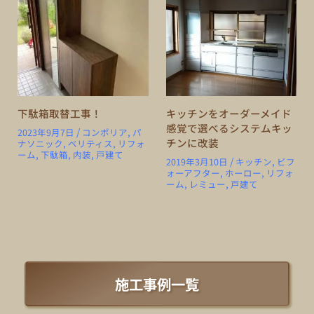
下駄箱取替工事！
キッチンをオーダーメイド
感覚で選べるシステムキッ
/
2023年9月7日
コンポリア
,
パ
チンに改装
ナソニック
,
ベリティス
,
リフォ
ーム
,
下駄箱
,
内装
,
戸建て
/
2019年3月10日
キッチン
,
ビフ
ォーアフター
,
ホーロー
,
リフォ
ーム
,
レミュー
,
戸建て
施工事例一覧