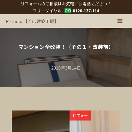
内
リフォームのご相談はお気軽にお電話ください！
容
フリーダイヤル
0120-137-114
を
R studio 【くぼ建築工房】
ス
キ
ッ
プ
マンション全改装！（その１・改装前）
2019年3月14日