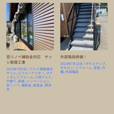
窓リノベ補助金対応 サッ
外部階段修繕！
シ取替工事
/
2023年7月22日
タキステップ
,
タキロン
,
リフォーム
,
塗装
,
外
/
2025年9月5日
アルミ樹脂複合
構
,
外部階段
サッシ
,
ビフォーアフター
,
マテ
ィオJ
,
リフォーム
,
三協アルミ
,
戸建て
,
新築_リノベーション
,
窓リノベ
,
補助金_助成金
,
野洲
市