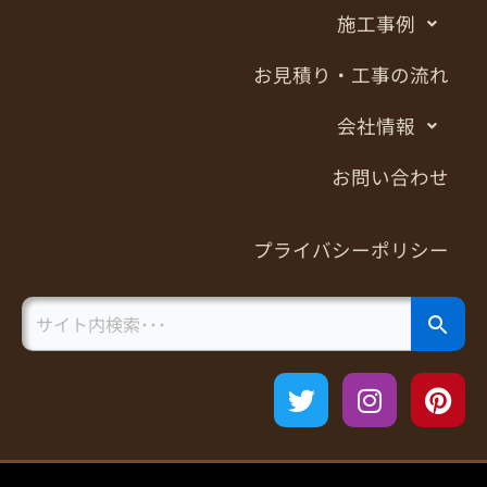
施工事例
お見積り・工事の流れ
会社情報
お問い合わせ
プライバシーポリシー
Search Button
Search
for:
T
I
P
w
n
i
i
s
n
t
t
t