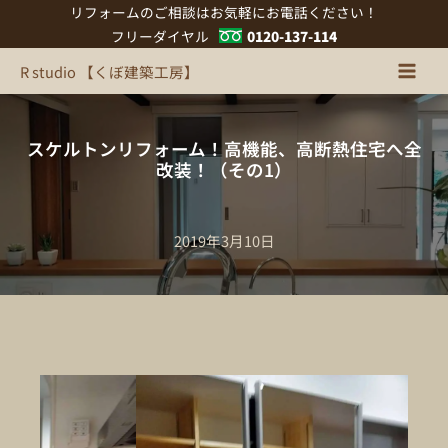
内
リフォームのご相談はお気軽にお電話ください！
容
フリーダイヤル
0120-137-114
を
R studio 【くぼ建築工房】
ス
キ
ッ
スケルトンリフォーム！高機能、高断熱住宅へ全
プ
改装！（その1）
2019年3月10日