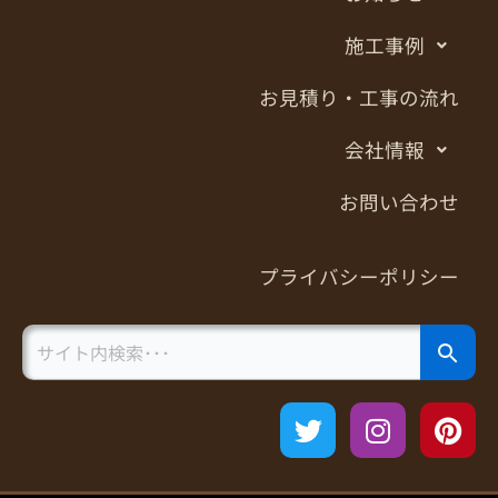
施工事例
お見積り・工事の流れ
会社情報
お問い合わせ
プライバシーポリシー
Search Button
Search
for:
T
I
P
w
n
i
i
s
n