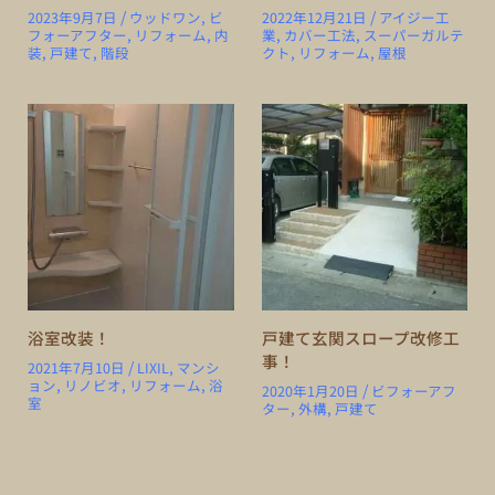
/
/
2023年9月7日
ウッドワン
,
ビ
2022年12月21日
アイジー工
フォーアフター
,
リフォーム
,
内
業
,
カバー工法
,
スーパーガルテ
装
,
戸建て
,
階段
クト
,
リフォーム
,
屋根
浴室改装！
戸建て玄関スロープ改修工
事！
/
2021年7月10日
LIXIL
,
マンシ
ョン
,
リノビオ
,
リフォーム
,
浴
/
2020年1月20日
ビフォーアフ
室
ター
,
外構
,
戸建て